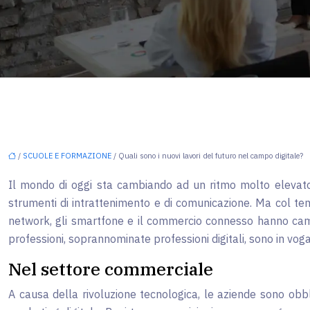
/
SCUOLE E FORMAZIONE
/ Quali sono i nuovi lavori del futuro nel campo digitale?
Il mondo di oggi sta cambiando ad un ritmo molto elevato gr
strumenti di intrattenimento e di comunicazione. Ma col tem
network, gli smartfone e il commercio connesso hanno camb
professioni, soprannominate professioni digitali, sono in voga 
Nel settore commerciale
A causa della rivoluzione tecnologica, le aziende sono obbli