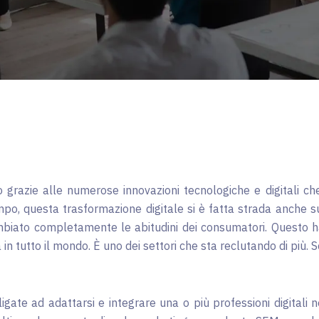
azie alle numerose innovazioni tecnologiche e digitali che i
po, questa trasformazione digitale si è fatta strada anche su
iato completamente le abitudini dei consumatori. Questo ha c
in tutto il mondo. È uno dei settori che sta reclutando di più. S
gate ad adattarsi e integrare una o più professioni digitali n