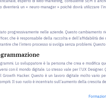
ulticanale, esperto di web-marketing, consulente SEM o anch
o diventerà un « neuro-manager » poiché dovrà utilizzare l’int
to progressivamente nelle aziende. Questo cambiamento richi
ficer, che è responsabile della raccolta e dell’affidabilità dei 
arantire che l’intero processo si svolga senza problemi. Quest
programmazione
 programmi. Lo sviluppatore è la persona che crea e modifica q
ersi con il mondo digitale. Lo stesso vale per l’UX Designer. 
 il Growth Hacker. Questo è un lavoro digitale molto vario pe
compiti. Il suo ruolo è incentrato sull’aumento della crescita de
Formazione