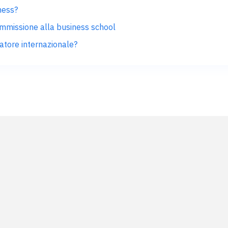
ness?
i ammissione alla business school
tore internazionale?